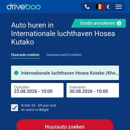
€
Navig
Gratis annuleren
Auto huren in
Internationale luchthaven Hosea
Kutako
Huurauto zoeken
Geavanceerd zoeken
Verh
Internationale luchthaven Hosea Kutako (Khomas / Namibië)
Ophalen
Inleveren
Plaa
Oph
Ik ben
26 - 69
jaar oud
en woon in
België
Huurauto zoeken