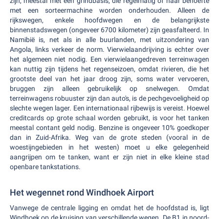
zijn, meestal met een grindbasis, die regelmatig of naar behoefte
met een sorteermachine worden onderhouden. Alleen de
rijkswegen, enkele hoofdwegen en de belangrijkste
binnenstadswegen (ongeveer 6700 kilometer) zijn geasfalteerd. In
Namibië is, net als in alle buurlanden, met uitzondering van
Angola, links verkeer de norm. Vierwielaandrijving is echter over
het algemeen niet nodig. Een vierwielaangedreven terreinwagen
kan nuttig zijn tijdens het regenseizoen, omdat rivieren, die het
grootste deel van het jaar droog zijn, soms water vervoeren,
bruggen zijn alleen gebruikelijk op snelwegen. Omdat
terreinwagens robuuster zijn dan auto's, is de pechgevoeligheid op
slechte wegen lager. Een internationaal rijbewijs is vereist. Hoewel
creditcards op grote schaal worden gebruikt, is voor het tanken
meestal contant geld nodig. Benzine is ongeveer 10% goedkoper
dan in Zuid-Afrika. Weg van de grote steden (vooral in de
woestijngebieden in het westen) moet u elke gelegenheid
aangrijpen om te tanken, want er zijn niet in elke kleine stad
openbare tankstations.
Het wegennet rond Windhoek Airport
Vanwege de centrale ligging en omdat het de hoofdstad is, ligt
Windhoek op de kruising van verschillende wegen. De B1 in noord-