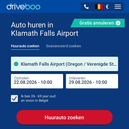
€
Navig
Gratis annuleren
Auto huren in
Klamath Falls Airport
Huurauto zoeken
Geavanceerd zoeken
Verh
Klamath Falls Airport (Oregon / Verenigde Staten)
Ophalen
Inleveren
Plaa
Oph
Ik ben
26 - 69
jaar oud
en woon in
België
Huurauto zoeken