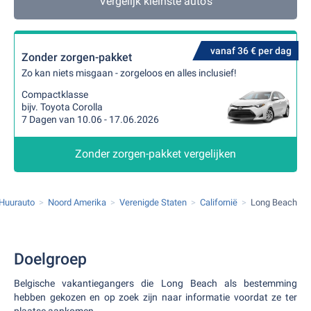
Vergelijk kleinste auto's
vanaf 36 € per dag
Zonder zorgen-pakket
Zo kan niets misgaan - zorgeloos en alles inclusief!
Compactklasse
bijv. Toyota Corolla
7 Dagen van 10.06 - 17.06.2026
Zonder zorgen-pakket vergelijken
Huurauto
Noord Amerika
Verenigde Staten
Californië
Long Beach
Doelgroep
Belgische vakantiegangers die Long Beach als bestemming
hebben gekozen en op zoek zijn naar informatie voordat ze ter