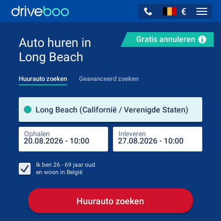
€
Navig
Gratis annuleren
Auto huren in
Long Beach
Huurauto zoeken
Geavanceerd zoeken
Verh
Long Beach (Californië / Verenigde Staten)
Ophalen
Inleveren
Plaa
Oph
Ik ben
26 - 69
jaar oud
en woon in
België
Huurauto zoeken