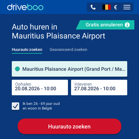
€
Navig
Gratis annuleren
Auto huren in
Mauritius Plaisance Airport
Huurauto zoeken
Geavanceerd zoeken
Verh
Mauritius Plaisance Airport (Grand Port / Mauritius)
Ophalen
Inleveren
Plaa
Oph
Ik ben
26 - 69
jaar oud
en woon in
België
Huurauto zoeken