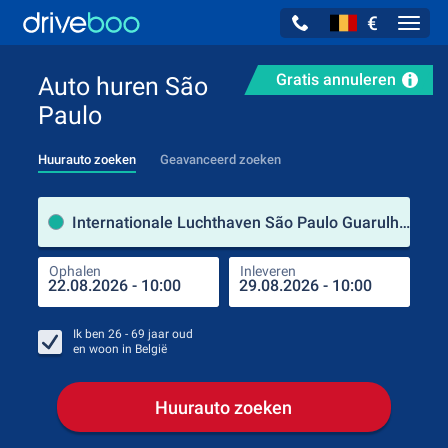
€
Navig
Gratis annuleren
Auto huren São
Paulo
Huurauto zoeken
Geavanceerd zoeken
Verh
Internationale Luchthaven São Paulo Guarulhos (São Paulo / Brazilië)
Ophalen
Inleveren
Plaa
Oph
Ik ben
26 - 69
jaar oud
en woon in
België
Huurauto zoeken