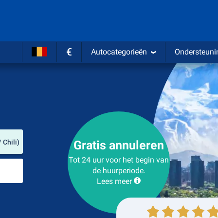
€
Autocategorieën
Ondersteuni
Verhuurlocatie
 Chili)
Gratis annuleren
Tot 24 uur voor het begin van
Plaats voor teruggave
de huurperiode.
Lees meer
Ophalen
Inleveren