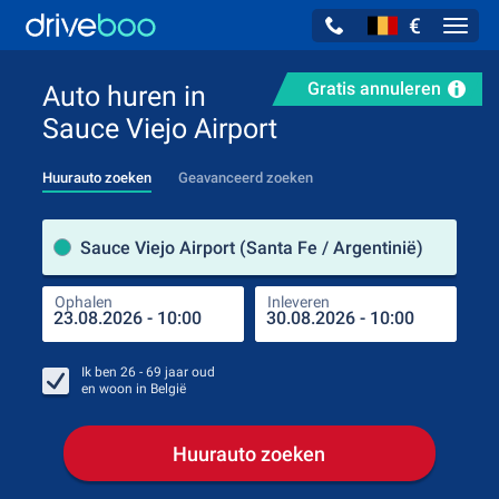
€
Navig
Gratis annuleren
Auto huren in
Sauce Viejo Airport
Huurauto zoeken
Geavanceerd zoeken
Verh
Sauce Viejo Airport (Santa Fe / Argentinië)
Ophalen
Inleveren
Plaa
Oph
Ik ben
26 - 69
jaar oud
en woon in
België
Huurauto zoeken