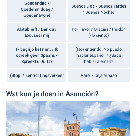
Goedendag /
Buenos Días / Buenos Tardes
Goedenmiddag /
/ Buenas Noches
Goedenavond
Alstublieft / Dank u /
Por Favor / Gracias / Perdón
Excuseer mij
(/lo siento)
Ik begrijp het niet. / Ik
(No) entiendo. No puedo
spreek geen Spaans /
hablar español. / ¿Sabe
Spreekt u Duits?
hablar alemán?
(Stop! / Eenrichtingsverkeer
Pare! / Deja el paso
Wat kun je doen in Asunción?