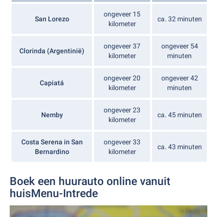
ongeveer 15
San Lorezo
ca. 32 minuten
kilometer
ongeveer 37
ongeveer 54
Clorinda (Argentinië)
kilometer
minuten
ongeveer 20
ongeveer 42
Capiatá
kilometer
minuten
ongeveer 23
Nemby
ca. 45 minuten
kilometer
Costa Serena in San
ongeveer 33
ca. 43 minuten
Bernardino
kilometer
Boek een huurauto online vanuit
huisMenu-Intrede