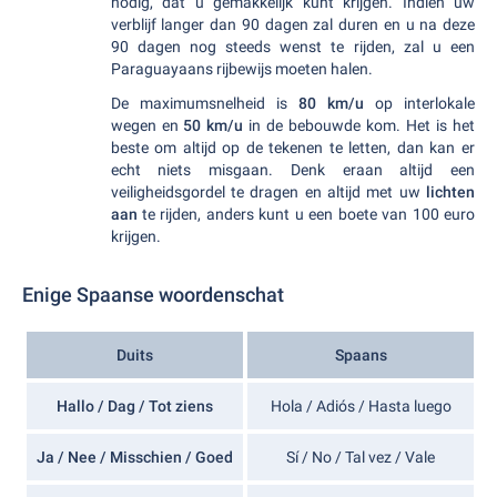
nodig, dat u gemakkelijk kunt krijgen. Indien uw
verblijf langer dan 90 dagen zal duren en u na deze
90 dagen nog steeds wenst te rijden, zal u een
Paraguayaans rijbewijs moeten halen.
De maximumsnelheid is
80 km/u
op interlokale
wegen en
50 km/u
in de bebouwde kom. Het is het
beste om altijd op de tekenen te letten, dan kan er
echt niets misgaan. Denk eraan altijd een
veiligheidsgordel te dragen en altijd met uw
lichten
aan
te rijden, anders kunt u een boete van 100 euro
krijgen.
Enige Spaanse woordenschat
Duits
Spaans
Hallo / Dag / Tot ziens
Hola / Adiós / Hasta luego
Ja / Nee / Misschien / Goed
Sí / No / Tal vez / Vale