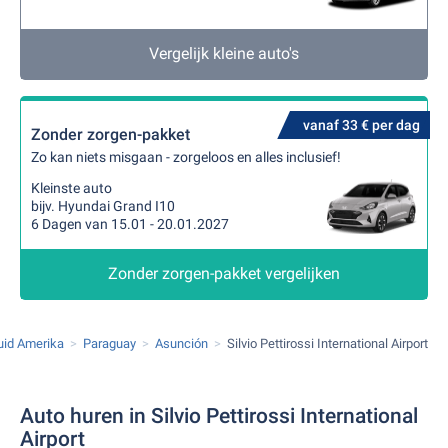
Vergelijk kleine auto's
vanaf 33 € per dag
Zonder zorgen-pakket
Zo kan niets misgaan - zorgeloos en alles inclusief!
Kleinste auto
bijv. Hyundai Grand I10
6 Dagen van 15.01 - 20.01.2027
Zonder zorgen-pakket vergelijken
uid Amerika
Paraguay
Asunción
Silvio Pettirossi International Airport
Auto huren in Silvio Pettirossi International
Airport