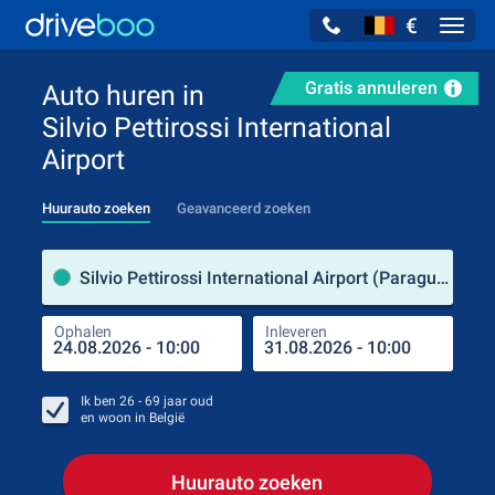
€
Navig
Gratis annuleren
Auto huren in
Silvio Pettirossi International
Airport
Huurauto zoeken
Geavanceerd zoeken
Verh
Silvio Pettirossi International Airport (Paraguay)
Ophalen
Inleveren
Plaa
Oph
Ik ben
26 - 69
jaar oud
en woon in
België
Huurauto zoeken