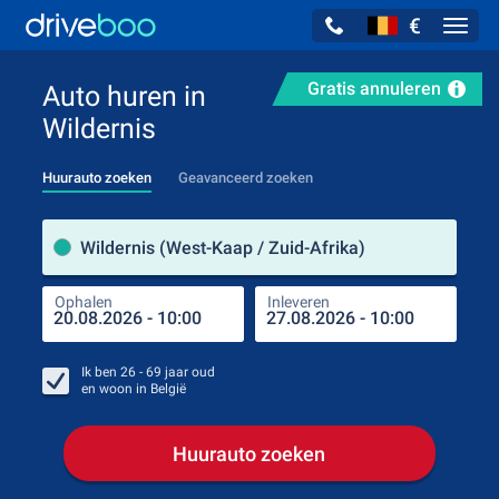
€
Navig
Gratis annuleren
Auto huren in
Wildernis
Huurauto zoeken
Geavanceerd zoeken
Verh
Wildernis (West-Kaap / Zuid-Afrika)
Ophalen
Inleveren
Plaa
Oph
Ik ben
26 - 69
jaar oud
en woon in
België
Huurauto zoeken