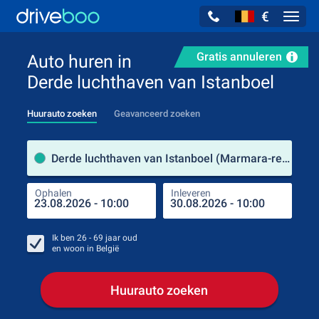
€
Navig
Gratis annuleren
Auto huren in
Derde luchthaven van Istanboel
Huurauto zoeken
Geavanceerd zoeken
Verh
Derde luchthaven van Istanboel (Marmara-regio / Turkije)
Ophalen
Inleveren
Plaa
Oph
Ik ben
26 - 69
jaar oud
en woon in
België
Huurauto zoeken