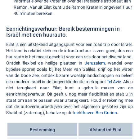
informatie over de krater en over de Israëlische astronaut Ilan
Ramon. Vanuit Eilat kunt u de Ramon Krater in ongeveer 1 uur
40 minuten bereiken.
Eenrichtingsverhuur: Bereik bestemmingen in
Israël met een huurauto.
Eilat is een uitstekend uitgangspunt voor een road trip door Israël.
Het land is relatief klein en de infrastructuur is zeer goed, dus een
huurauto is het meest geschikt voor een reis door het diverse land.
Ontdek flexibel de heilige plaatsen in
Jeruzalem
, wandel over
bijbelse sporen zoals bij het Meer van Galilea, drijf op het water
van de Dode Zee, ontdek bizarre woestijnlandschappen en beleef
een modern Israël in de oogverblindende metropool
Tel Aviv
. Als u
niet terugkeert naar Eilat, kunt u gebruik maken van de
eenrichtingsverhuur. Dit geeft u nog meer flexibiliteit en stelt u in
staat om aan te passen waar u terugkeert. Houd er rekening mee
dat de autoverhuurbedrijven over het algemeen gesloten zijn op
Shabbat (zaterdag), behalve op de
luchthaven Ben Gurion
.
Bestemming
Afstand tot Eilat