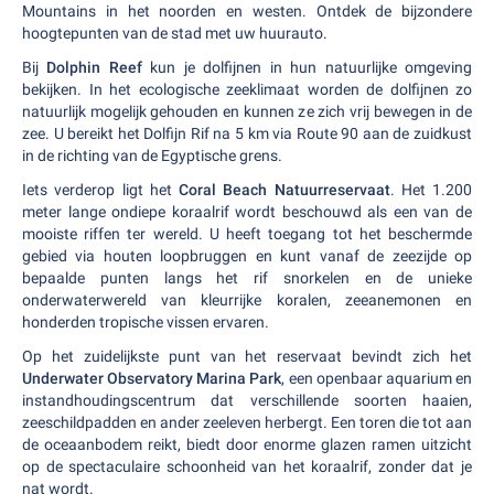
Mountains in het noorden en westen. Ontdek de bijzondere
hoogtepunten van de stad met uw huurauto.
Bij
Dolphin Reef
kun je dolfijnen in hun natuurlijke omgeving
bekijken. In het ecologische zeeklimaat worden de dolfijnen zo
natuurlijk mogelijk gehouden en kunnen ze zich vrij bewegen in de
zee. U bereikt het Dolfijn Rif na 5 km via Route 90 aan de zuidkust
in de richting van de Egyptische grens.
Iets verderop ligt het
Coral Beach Natuurreservaat
. Het 1.200
meter lange ondiepe koraalrif wordt beschouwd als een van de
mooiste riffen ter wereld. U heeft toegang tot het beschermde
gebied via houten loopbruggen en kunt vanaf de zeezijde op
bepaalde punten langs het rif snorkelen en de unieke
onderwaterwereld van kleurrijke koralen, zeeanemonen en
honderden tropische vissen ervaren.
Op het zuidelijkste punt van het reservaat bevindt zich het
Underwater Observatory Marina Park
, een openbaar aquarium en
instandhoudingscentrum dat verschillende soorten haaien,
zeeschildpadden en ander zeeleven herbergt. Een toren die tot aan
de oceaanbodem reikt, biedt door enorme glazen ramen uitzicht
op de spectaculaire schoonheid van het koraalrif, zonder dat je
nat wordt.