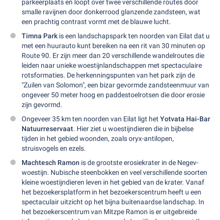
parkeerplaats en loopt over twee verschillende routes door
smalle ravijnen door donkerrood glanzende zandsteen, wat
een prachtig contrast vormt met de blauwe lucht.
Timna Park
is een landschapspark ten noorden van Eilat dat u
met een huurauto kunt bereiken na een rit van 30 minuten op
Route 90. Er zijn meer dan 20 verschillende wandelroutes die
leiden naar unieke woestijnlandschappen met spectaculaire
rotsformaties. De herkenningspunten van het park zijn de
"Zuilen van Solomon", een bizar gevormde zandsteenmuur van
ongeveer 50 meter hoog en paddestoelrotsen die door erosie
zijn gevormd.
Ongeveer 35 km ten noorden van Eilat ligt het
Yotvata Hai-Bar
Natuurreservaat
. Hier ziet u woestijndieren die in bijbelse
tijden in het gebied woonden, zoals oryx-antilopen,
struisvogels en ezels.
Machtesch Ramon
is de grootste erosiekrater in de Negev-
woestijn. Nubische steenbokken en veel verschillende soorten
kleine woestijndieren leven in het gebied van de krater. Vanaf
het bezoekersplatform in het bezoekerscentrum heeft u een
spectaculair uitzicht op het bijna buitenaardse landschap. In
het bezoekerscentrum van Mitzpe Ramon is er uitgebreide