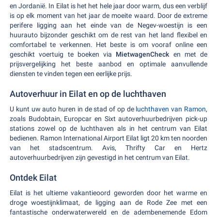
en Jordanië. In Eilat is het het hele jaar door warm, dus een verblijf
is op elk moment van het jaar de moeite waard. Door de extreme
perifere ligging aan het einde van de Negev-woestijn is een
huurauto bijzonder geschikt om de rest van het land flexibel en
comfortabel te verkennen. Het beste is om vooraf online een
geschikt voertuig te boeken via
MietwagenCheck
en met de
prijsvergelijking het beste aanbod en optimale aanvullende
diensten te vinden tegen een eerlijke prijs.
Autoverhuur in Eilat en op de luchthaven
U kunt uw auto huren in de stad of op de
luchthaven van Ramon
,
zoals Budobtain, Europcar en Sixt autoverhuurbedrijven pick-up
stations zowel op de luchthaven als in het centrum van Eilat
bedienen. Ramon International Airport Eilat ligt 20 km ten noorden
van het stadscentrum. Avis, Thrifty Car en Hertz
autoverhuurbedrijven zijn gevestigd in het centrum van Eilat.
Ontdek Eilat
Eilat is het ultieme vakantieoord geworden door het warme en
droge woestijnklimaat, de ligging aan de Rode Zee met een
fantastische onderwaterwereld en de adembenemende Edom