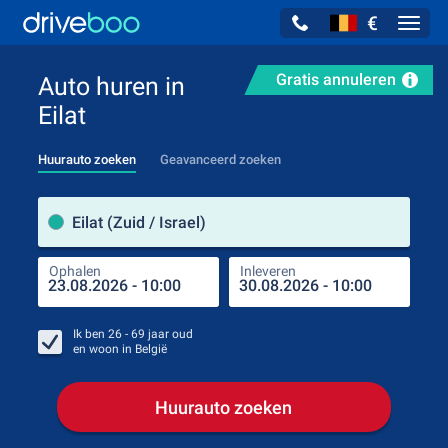
€
Navig
Gratis annuleren
Auto huren in
Eilat
Huurauto zoeken
Geavanceerd zoeken
Verh
Eilat (Zuid / Israel)
Ophalen
Inleveren
Plaa
Oph
Ik ben
26 - 69
jaar oud
en woon in
België
Huurauto zoeken