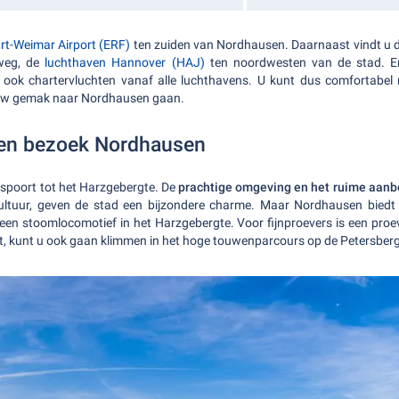
urt-Weimar Airport (ERF)
ten zuiden van Nordhausen. Daarnaast vindt u 
 weg, de
luchthaven Hannover (HAJ)
ten noordwesten van de stad. Er 
 ook chartervluchten vanaf alle luchthavens. U kunt dus comfortabel
 uw gemak naar Nordhausen gaan.
 en bezoek Nordhausen
spoort tot het Harzgebergte. De
prachtige omgeving en het ruime aanbod
ultuur, geven de stad een bijzondere charme. Maar Nordhausen bied
en stoomlocomotief in het Harzgebergte. Voor fijnproevers is een proe
ent, kunt u ook gaan klimmen in het hoge touwenparcours op de Petersberg