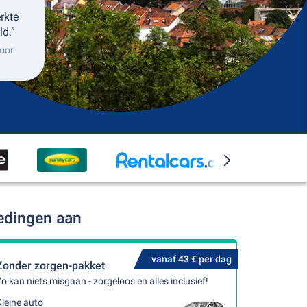
erkte
ld.”
oor
edingen aan
vanaf 43 € per dag
Zonder zorgen-pakket
o kan niets misgaan - zorgeloos en alles inclusief!
leine auto