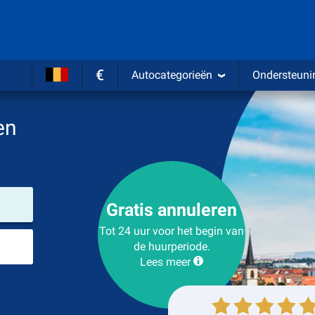
€
Autocategorieën
Ondersteuni
en
Verhuurlocatie
Gratis annuleren
Tot 24 uur voor het begin van
Plaats voor teruggave
de huurperiode.
Lees meer
Ophalen
Inleveren