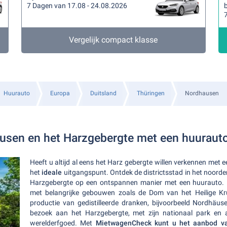
7 Dagen van 17.08 - 24.08.2026
b
Vergelijk compact klasse
Huurauto
Europa
Duitsland
Thüringen
Nordhausen
usen en het Harzgebergte met een huuraut
Heeft u altijd al eens het Harz gebergte willen verkennen met
het
ideale
uitgangspunt. Ontdek de districtsstad in het noord
Harzgebergte op een ontspannen manier met een huurauto.
met belangrijke gebouwen zoals de Dom van het Heilige Kr
productie van gedistilleerde dranken, bijvoorbeeld Nordhäu
bezoek aan het Harzgebergte, met zijn nationaal park en
werelderfgoed. Met
MietwagenCheck kunt u het aanbod va