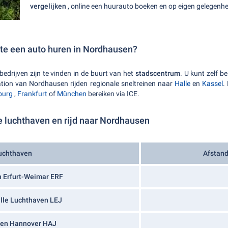
vergelijken
, online een huurauto boeken en op eigen gelegenhe
ste een auto huren in Nordhausen?
edrijven zijn te vinden in de buurt van het
stadscentrum
. U kunt zelf b
ation van Nordhausen rijden regionale sneltreinen naar
Halle
en
Kassel
.
burg
,
Frankfurt
of
München
bereiken via ICE.
e luchthaven en rijd naar Nordhausen
uchthaven
Afstand
 Erfurt-Weimar ERF
lle Luchthaven LEJ
en Hannover HAJ