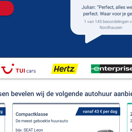
Julian: “Perfect, alles w
perfect. Waar voor je ge
1 van 145 beoordelingen v
Nordhausen
sen bevelen wij de volgende autohuur aanbi
ag
vanaf 43 € per dag
Compactklasse
De meest geboekte huurauto
Z
bijv. SEAT Leon
K